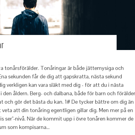
ar
ra tonårsförälder. Tonåringar är både jättemysiga och
na sekunden får de dig att gapskratta, nästa sekund
 verkligen kan vara släkt med dig - för att du i nästa
 i den åldern. Berg- och dalbana, både för barn och förälder
 ut och gör det bästa du kan. 1# De tycker bättre om dig än
 veta att din tonåring egentligen gillar dig. Men mer på en
is ser"-nivå. När de kommit upp i övre tonåren kommer de
 rum som kompisarna…