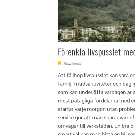
Förenkla livspusslet me
Relationer
Att få ihop livspusslet kan vara 
familj, fritidsaktiviteter och dag
som kan underlätta vardagen är at
mest påtagliga fördelarna med en p
startar varje morgon utan problem
service gör att man sparar värdeful
omvägar till verkstaden. En bra b
smart val kan man hitta en bil so