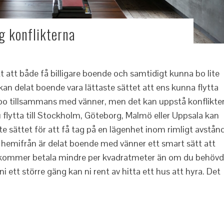
g konflikterna
tt att både få billigare boende och samtidigt kunna bo lite
 kan delat boende vara lättaste sättet att ens kunna flytta
t bo tillsammans med vänner, men det kan uppstå konflikter
 flytta till Stockholm, Göteborg, Malmö eller Uppsala kan
te sättet för att få tag på en lägenhet inom rimligt avstånd
hemifrån är delat boende med vänner ett smart sätt att
 kommer betala mindre per kvadratmeter än om du behöv
ni ett större gäng kan ni rent av hitta ett hus att hyra. Det