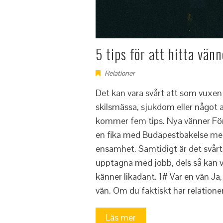
5 tips för att hitta vän
Relationer
Det kan vara svårt att som vuxen h
skilsmässa, sjukdom eller något a
kommer fem tips. Nya vänner För 
en fika med Budapestbakelse med 
ensamhet. Samtidigt är det svårt 
upptagna med jobb, dels så kan vi
känner likadant. 1# Var en vän Ja
vän. Om du faktiskt har relatio
Läs mer