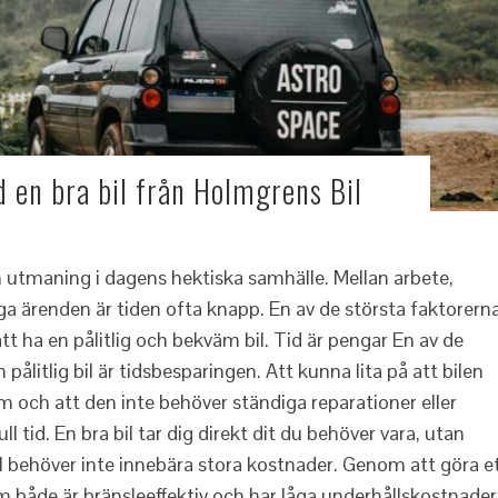
d en bra bil från Holmgrens Bil
en utmaning i dagens hektiska samhälle. Mellan arbete,
liga ärenden är tiden ofta knapp. En av de största faktorern
t ha en pålitlig och bekväm bil. Tid är pengar En av de
ålitlig bil är tidsbesparingen. Att kunna lita på att bilen
 och att den inte behöver ständiga reparationer eller
l tid. En bra bil tar dig direkt dit du behöver vara, utan
il behöver inte innebära stora kostnader. Genom att göra e
m både är bränsleeffektiv och har låga underhållskostnader