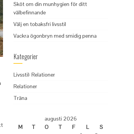
Sköt om din munhygien för ditt
välbefinnande
Välj en tobaksfri livsstil
Vackra ögonbryn med smidig penna
Kategorier
Livsstil: Relationer
a
Relationer
Träna
augusti 2026
tt
M
T
O
T
F
L
S
.